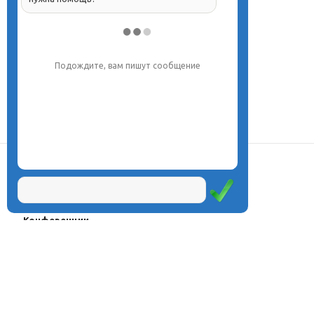
Напишите, что вас интересует, и мы вам
обязательно поможем.
О центре
Проекты
Курсы
Олимпиады
Конферeнции
Семинары
Магазин
Журнал
© Центр дистанционного
Оплата через