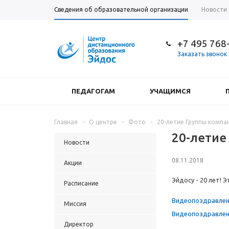
Сведения об образовательной организации
Новости
+7 495 768
Заказать звонок
ПЕДАГОГАМ
УЧАЩИМСЯ
Главная
-
О центре
-
Фото
-
20-летие Группы компа
20-летие
Новости
08.11.2018
Акции
Эйдосу - 20 лет!
Расписание
Видеопоздравлени
Миссия
Видеопоздравлени
Директор