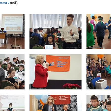
рского
(pdf).