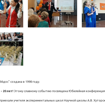
Эйдос" создана в 1998 году.
- 20 лет!
Этому славному событию посвящена Юбилейная конференц
риехали учителя экспериментальных школ Научной школы А.В. Хуторск