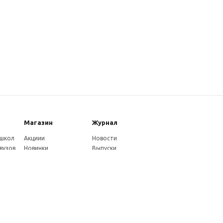
Магазин
Журнал
 школ
Акциии
Новости
вузов
Новинки
Выпуски
Каталог
Издательство
Как оплатить
Услуги журнала
ников
Доставка
Авторам