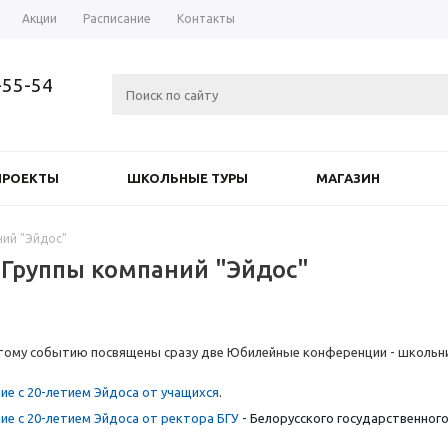
Акции
Расписание
Контакты
-55-54
ПРОЕКТЫ
ШКОЛЬНЫЕ ТУРЫ
МАГАЗИН
ний "Эйдос"
 Группы компаний "Эйдос"
 Этому событию посвящены сразу две Юбилейные конференции - школьн
е с 20-летием Эйдоса от учащихся
.
е с 20-летием Эйдоса от ректора БГУ
- Белорусского государственного