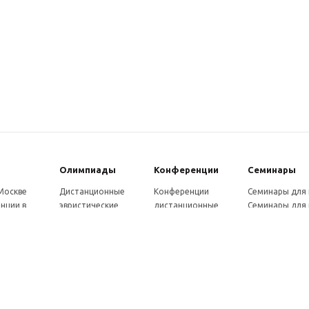
Олимпиады
Конферeнции
Семинары
 Москве
Дистанционные
Конференции
Семинары для
нции в
эвристические
дистанционные
Семинары для 
олимпиады
Конференции
Семинары для
Санкт-
Олимпиады для
школьников и
ссузов
рге
школьников в
студентов в Санкт-
Отзывы участ
ы выездные
Москве
Петербурге
семинаров
ммы
Олимпиады для
Конференции
готовки 250
школьников в Санкт-
школьников и
Петербурге
студентов в Москве