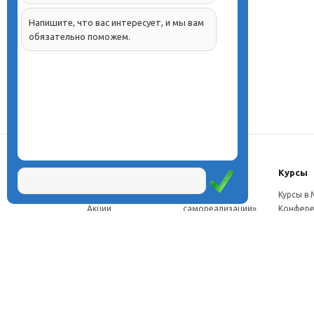
Напишите, что вас интересует, и мы вам
обязательно поможем.
О центре
Проекты
Курсы
Новости
Проект «Школа
Курсы в
Акции
самореализации»
Конфере
Расписание
Проект
Москве
Миссия
«Эвристический
Курсы в 
Директор
класс»
Петербу
Научная школа
Проект
Семинар
Документы
«Эвристическая
Програ
Услуги
школа»
перепод
Фотогалерея
Проект «Славянская
ч.