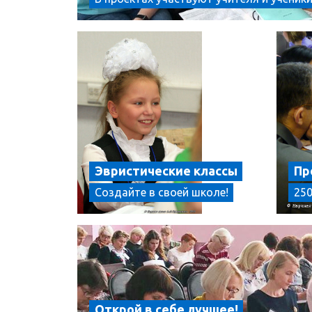
Эвристические классы
Пр
Создайте в своей школе!
250
Открой в себе лучшее!