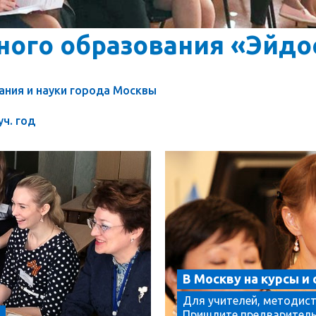
ного образования «Эйдо
ния и науки города Москвы
уч. год
В Москву на курсы и
Для учителей, методист
и
Пришлите предваритель