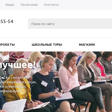
Акции
Расписание
Контакты
-55-54
ПРОЕКТЫ
ШКОЛЬНЫЕ ТУРЫ
МАГАЗИН
лучшее!
ос" вы сможете:
дистанционных курсах,
х и олимпиадах;
конференциях.