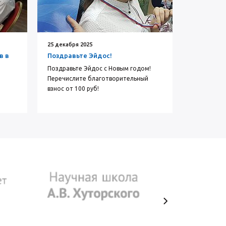
25 декабря 2025
12 августа 
в в
Поздравьте Эйдос!
Проведём
школе
Поздравьте Эйдос с Новым годом!
Перечислите благотворительный
Приедем к 
взнос от 100 руб!
мастер-кла
педагогов 