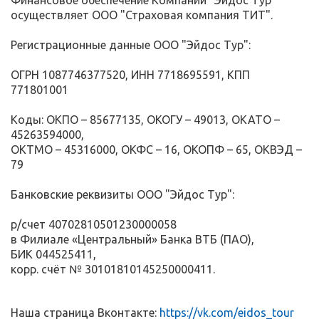
Финансовое обеспечение Компании "Эйдос Тур"
осуществляет ООО "Страховая компания ТИТ".
Регистрационные данные ООО "Эйдос Тур":
ОГРН 1087746377520, ИНН 7718695591, КПП
771801001
Коды: ОКПО – 85677135, ОКОГУ – 49013, ОКАТО –
45263594000,
ОКТМО – 45316000, ОКФС – 16, ОКОПФ – 65, ОКВЭД –
79
Банковские реквизиты ООО "Эйдос Тур":
р/cчет 40702810501230000058
в Филиале «Центральный» Банка ВТБ (ПАО),
БИК 044525411,
корр. счёт № 30101810145250000411.
Наша страница Вконтакте:
https://vk.com/eidos_tour