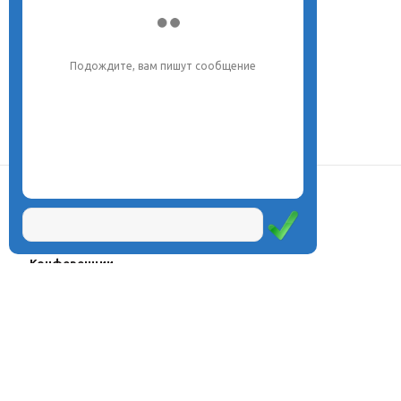
Подождите, вам пишут сообщение
О центре
Проекты
Курсы
Олимпиады
Конферeнции
Семинары
Магазин
Журнал
© Центр дистанционного
Оплата через
образования «Эйдос», 1998—2026
платёжные