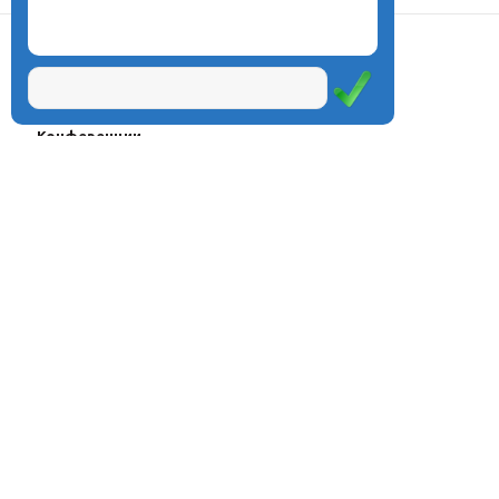
О центре
Проекты
Курсы
Олимпиады
Конферeнции
Семинары
Магазин
Журнал
© Центр дистанционного
Оплата через
образования «Эйдос», 1998—2026
платёжные
системы
Москва, ул.Тверская, д.9, стр.7,
офис 111
Email:
info@eidos.ru
Тел.: +7(495) 768-55-54
Мы в социальных сетях: