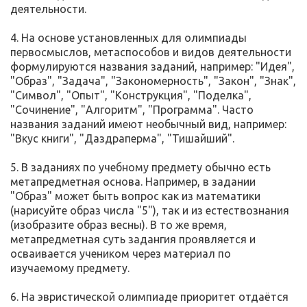
деятельности.
4. На основе установленных для олимпиады
первосмыслов, метаспособов и видов деятельности
формулируются названия заданий, например: "Идея",
"Образ", "Задача", "Закономерность", "Закон", "Знак",
"Символ", "Опыт", "Конструкция", "Поделка",
"Сочинение", "Алгоритм", "Программа". Часто
названия заданий имеют необычный вид, например:
"Вкус книги", "Даздраперма", "Тишайший".
5. В заданиях по учебному предмету обычно есть
метапредметная основа. Например, в задании
"Образ" может быть вопрос как из математики
(нарисуйте образ числа "5"), так и из естествознания
(изобразите образ весны). В то же время,
метапредметная суть задангия проявляется и
осваивается учеником через материал по
изучаемому предмету.
6. На эвристической олимпиаде приоритет отдаётся