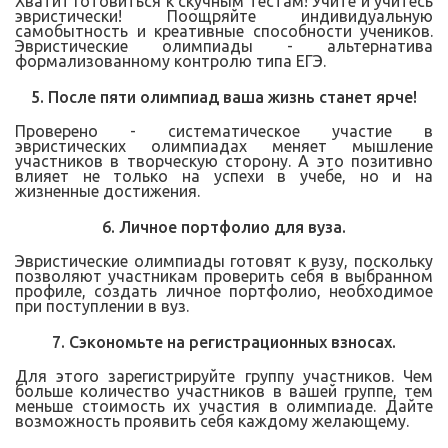
Хватит готовиться к скучным тестам! Учите и учитесь
эвристически! Поощряйте индивидуальную
самобытность и креативные способности учеников.
Эвристические олимпиады - альтернатива
формализованному контролю типа ЕГЭ.
5. После пяти олимпиад ваша жизнь станет ярче!
Проверено - систематическое участие в
эвристических олимпиадах меняет мышление
участников в творческую сторону. А это позитивно
влияет не только на успехи в учебе, но и на
жизненные достижения.
6. Личное портфолио для вуза.
Эвристические олимпиады готовят к вузу, поскольку
позволяют участникам проверить себя в выбранном
профиле, создать личное портфолио, необходимое
при поступлении в вуз.
7. Сэкономьте на регистрационных взносах.
Для этого зарегистрируйте группу участников. Чем
больше количество участников в вашей группе, тем
меньше стоимость их участия в олимпиаде. Дайте
возможность проявить себя каждому желающему.