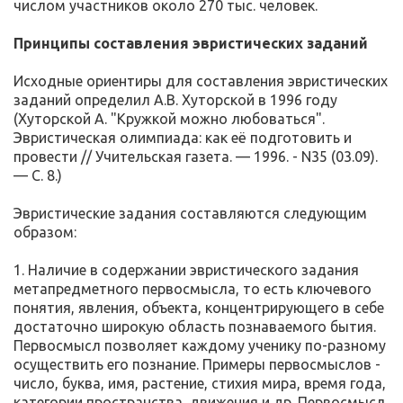
числом участников около 270 тыс. человек.
Принципы составления эвристических заданий
Исходные ориентиры для составления эвристических
заданий определил А.В. Хуторской в 1996 году
(Хуторской А. "Кружкой можно любоваться".
Эвристическая олимпиада: как её подготовить и
провести // Учительская газета. — 1996. - N35 (03.09).
— С. 8.)
Эвристические задания составляются следующим
образом:
1. Наличие в содержании эвристического задания
метапредметного первосмысла, то есть ключевого
понятия, явления, объекта, концентрирующего в себе
достаточно широкую область познаваемого бытия.
Первосмысл позволяет каждому ученику по-разному
осуществить его познание. Примеры первосмыслов -
число, буква, имя, растение, стихия мира, время года,
категории пространства, движения и др. Первосмысл