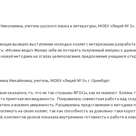
Николаевна, учитель русского языка и литературы, МОБУ «Лицей № 5», 
оции вызвало выступление молодых коллег с интересными разработка
ь: «Можем ведь!» Желаю себе не потерять полученный импульс к дальн
я новой методики на этапах целеполагания, предложения учащимся откр
ина Михайловна, учитель, МОБУ «Лицей № 5», г. Оренбург:
м оказалось то, что не так страшны ФГОСы, как их малюют. Боязнь тог
Это приятная неожиданность. Понравилась совместная работа над соз
гатило и вселило уверенность. Расширились представления о методике 
взглянуть на своих коллег, так как способность за довольно-таки кор
, конспектов уроков показала внутреннюю готовность к работе в но