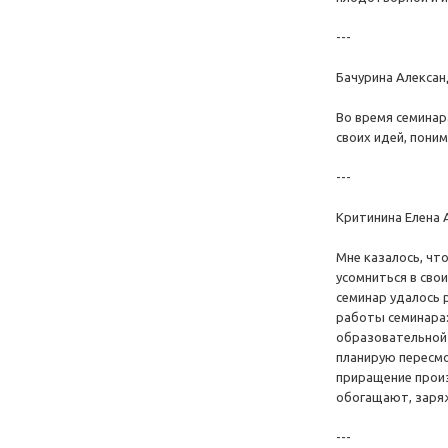
---
Бачурина Александ
Во время семинар
своих идей, пони
---
Критинина Елена А
Мне казалось, чт
усомниться в сво
семинар удалось 
работы семинара:
образовательной 
планирую пересмо
приращение произ
обогащают, заря
---