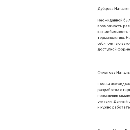
Дубцова Наталья 
Неожиданной была
возможность разн
как мобильность 
терминологию. На
себя считаю важн
доступной форме
---
Филатова Наталья
Самым неожиданны
разработка откры
повышения квалиф
учителя. Данный 
и нужно работать
---