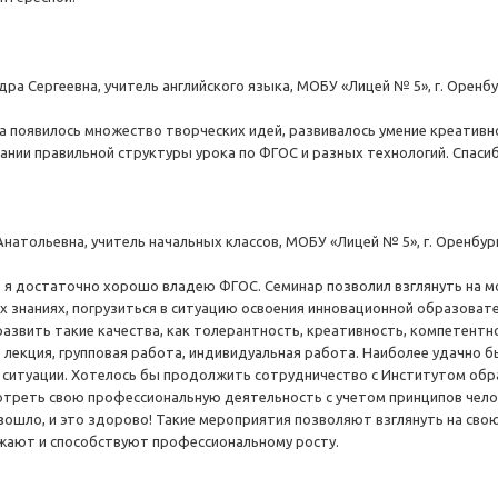
ра Сергеевна, учитель английского языка, МОБУ «Лицей № 5», г. Оренбу
а появилось множество творческих идей, развивалось умение креативн
мании правильной структуры урока по ФГОС и разных технологий. Спасиб
натольевна, учитель начальных классов, МОБУ «Лицей № 5», г. Оренбург
о я достаточно хорошо владею ФГОС. Семинар позволил взглянуть на м
их знаниях, погрузиться в ситуацию освоения инновационной образоват
развить такие качества, как толерантность, креативность, компетент
 лекция, групповая работа, индивидуальная работа. Наиболее удачно б
ситуации. Хотелось бы продолжить сотрудничество с Институтом образ
треть свою профессиональную деятельность с учетом принципов чело
ошло, и это здорово! Такие мероприятия позволяют взглянуть на сво
жают и способствуют профессиональному росту.