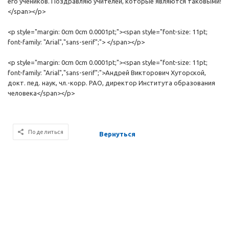
его учеников. Поздравляю учителей, которые являются таковыми!
</span></p>
<p style="margin: 0cm 0cm 0.0001pt;"><span style="font-size: 11pt;
font-family: "Arial","sans-serif";"> </span></p>
<p style="margin: 0cm 0cm 0.0001pt;"><span style="font-size: 11pt;
font-family: "Arial","sans-serif";">Андрей Викторович Хуторской,
докт. пед. наук, чл.-корр. РАО, директор Института образования
человека</span></p>
Поделиться
Вернуться