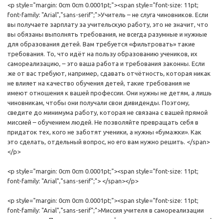
<p style="margin: 0cm 0cm 0.0001pt;"><span style="font-size: 11pt;
font-family: "Arial","sans-serif";">Учитель – не слуга чиновников. Если
вы получаете зарплату за учительскую работу, это не значит, что
вы обязаны выполнять требования, не всегда разумные и нужные
для образования детей. Вам требуется «фильтровать» такие
требования. То, что идёт на пользу образованию учеников, их
самореализацию, – это ваша работа и требования законны. Если
же от вас требуют, например, сдавать отчётность, которая никак
не влияет на качество обучения детей, такие требования не
имеют отношения к вашей профессии. Они нужны не детям, а лишь
чиновникам, чтобы они получали свои дивиденды. Поэтому,
сведите до минимума работу, которая не связана с вашей прямой
миссией – обучением людей. Не позволяйте превращать себя в
придаток тех, кого не заботят ученики, а нужны «бумажки». Как
это сделать, отдельный вопрос, но его вам нужно решить. </span>
</p>
<p style="margin: 0cm 0cm 0.0001pt;"><span style="font-size: 11pt;
font-family: "Arial","sans-serif";"> </span></p>
<p style="margin: 0cm 0cm 0.0001pt;"><span style="font-size: 11pt;
font-family: "Arial","sans-serif";">Миссия учителя в самореализации