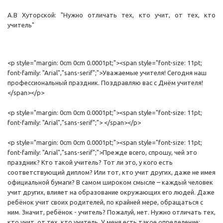
А.В Хуторской: "Нужно отличать тех, кто учит, от тех, кто
учитель"
<p style="margin: 0cm 0cm 0.0001pt;"><span style="font-size: 11pt;
font-family: "Arial","sans-serif";">Уважаемые учителя! Сегодня наш
профессиональный праздник. Поздравляю вас с Днём учителя!
</span></p>
<p style="margin: 0cm 0cm 0.0001pt;"><span style="font-size: 11pt;
font-family: "Arial","sans-serif";"> </span></p>
<p style="margin: 0cm 0cm 0.0001pt;"><span style="font-size: 11pt;
font-family: "Arial","sans-serif";">Прежде всего, спрошу, чей это
праздник? Кто такой учитель? Тот ли это, у кого есть
соответствующий диплом? Или тот, кто учит других, даже не имея
официальной бумаги? В самом широком смысле – каждый человек
учит других, влияет на образование окружающих его людей. Даже
ребёнок учит своих родителей, по крайней мере, обращаться с
ним. Значит, ребёнок - учитель? Пожалуй, нет. Нужно отличать тех,
кто учит, от тех, кто учитель. У меня есть такое определение: