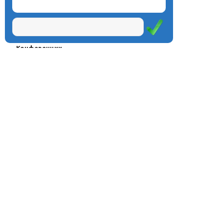
О центре
Проекты
Курсы
Олимпиады
Конферeнции
Семинары
Магазин
Журнал
© Центр дистанционного
Оплата через
образования «Эйдос», 1998—2026
платёжные
системы
Москва, ул.Тверская, д.9, стр.7,
офис 111
Email:
info@eidos.ru
Тел.: +7(495) 768-55-54
Мы в социальных сетях: