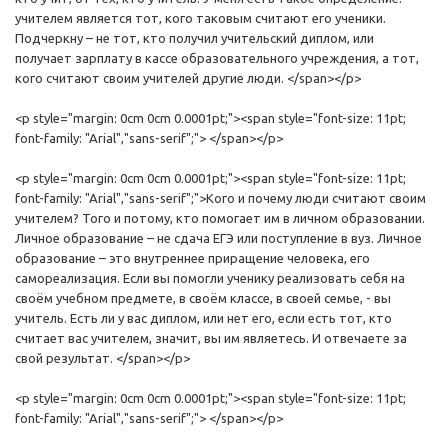
учителем является тот, кого таковым считают его ученики.
Подчеркну – не тот, кто получил учительский диплом, или
получает зарплату в кассе образовательного учреждения, а тот,
кого считают своим учителей другие люди. </span></p>
<p style="margin: 0cm 0cm 0.0001pt;"><span style="font-size: 11pt;
font-family: "Arial","sans-serif";"> </span></p>
<p style="margin: 0cm 0cm 0.0001pt;"><span style="font-size: 11pt;
font-family: "Arial","sans-serif";">Кого и почему люди считают своим
учителем? Того и потому, кто помогает им в личном образовании.
Личное образование – не сдача ЕГЭ или поступление в вуз. Личное
образование – это внутреннее приращение человека, его
самореализация. Если вы помогли ученику реализовать себя на
своём учебном предмете, в своём классе, в своей семье, - вы
учитель. Есть ли у вас диплом, или нет его, если есть тот, кто
считает вас учителем, значит, вы им являетесь. И отвечаете за
свой результат. </span></p>
<p style="margin: 0cm 0cm 0.0001pt;"><span style="font-size: 11pt;
font-family: "Arial","sans-serif";"> </span></p>