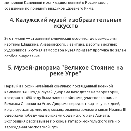
метровый Каменный мост - единственный в России мост,
созданный по принципу виадуков Древнего Рима.
4. Калужский музей изобразительных
искусств
Этот музей — старинный купеческий особняк, где размещены
картины Шишкина, Айвазовского, Левитана, работы местных
художников. Уютная атмосфера музея придаёт прогулке по залам
особое очарование.
5. Музей-диорама "Великое Стояние на
реке Угре"
Первый в России музейный комплекс, посвященный военной
кампании 1480 года. Музей-диорама находится на территории,
которая в 1480 году была занята войсками, участвовавшими в
Великом Стоянии на Угре. Диорама передает картину тех дней,
когда русская армии, под командованием великого князя Иоанна III,
одержала победу над войсками ордынского хана Ахмата.
Экспозиция рассказывает о конце татаро-монгольского ига и о
зарождении Московской Руси.