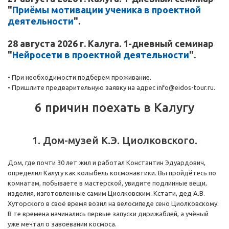
"
Приёмы мотивации ученика в проектной
деятельности
".
28 августа 2026 г. Калуга. 1-дневный семинар
"
Нейросети в проектной деятельности
".
• При необходимости подберем проживание.
• Пришлите предварительную заявку на адрес info@eidos-tour.ru.
6 причин поехать в Калугу
1. Дом-музей К.Э. Циолковского.
Дом, где почти 30 лет жил и работал Константин Эдуардович,
определил Калугу как колыбель космонавтики. Вы пройдётесь по
комнатам, побываете в мастерской, увидите подлинные вещи,
изделия, изготовленные самим Циолковским. Кстати, дед А.В.
Хуторского в своё время возил на велосипеде сено Циолковскому.
В те времена начинались первые запуски дирижаблей, а учёный
уже мечтал о завоевании космоса.