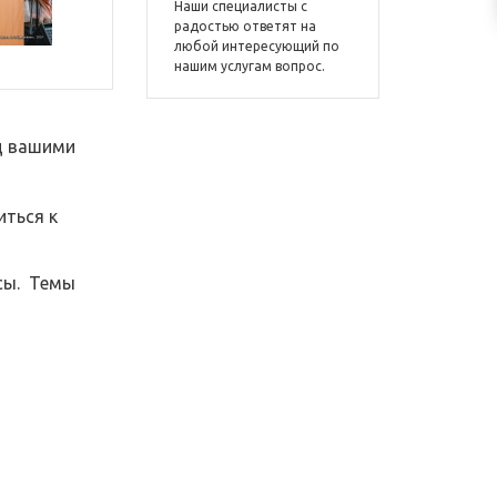
Наши специалисты с
радостью ответят на
любой интересующий по
нашим услугам вопрос.
д вашими
иться к
осы. Темы