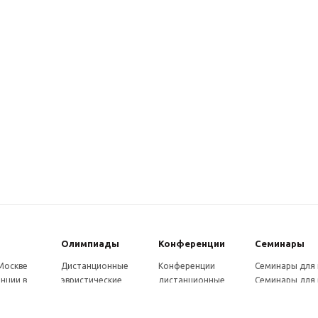
Олимпиады
Конферeнции
Семинары
 Москве
Дистанционные
Конференции
Семинары для
нции в
эвристические
дистанционные
Семинары для 
олимпиады
Конференции
Семинары для
Санкт-
Олимпиады для
школьников и
ссузов