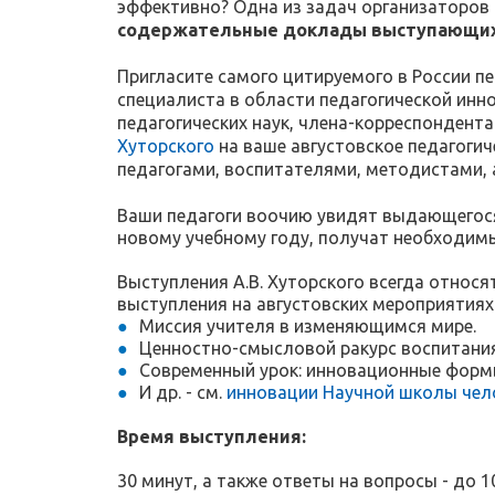
эффективно? Одна из задач организаторов 
содержательные доклады выступающих
Пригласите самого цитируемого в России пе
специалиста в области педагогической инн
педагогических наук, члена-корреспондент
Хуторского
на ваше августовское педагоги
педагогами, воспитателями, методистами,
Ваши педагоги воочию увидят выдающегося 
новому учебному году, получат необходим
Выступления А.В. Хуторского всегда относ
выступления на августовских мероприятиях
Миссия учителя в изменяющимся мире.
Ценностно-смысловой ракурс воспитания
Современный урок: инновационные форм
И др. - см.
инновации Научной школы чел
Время выступления:
30 минут, а также ответы на вопросы - до 1