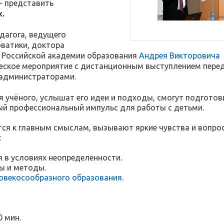
- представить
.
дагога, ведущего
оватики, доктора
а Российской академии образования
Андрея Викторовича
ческое мероприятие с дистанционным выступлением пере
 администраторами.
учёного, услышат его идеи и подходы, смогут подготов
ый профессиональный импульс для работы с детьми.
ятся к главным смыслам, вызывают яркие чувства и вопр
:
 в условиях неопределенности.
ы и методы.
овекосообразного образования
.
0 мин.