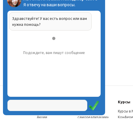
Я отвечу на ваши вопросы.
Здравствуйте! У вас есть вопрос или вам
нужна помощь?
Подождите, вам пишут сообщение
О центре
Проекты
Курсы
Новости
Проект «Школа
Курсы в
Акции
самореализации»
Конфере
Расписание
Проект
Москве
Миссия
«Эвристический
Курсы в 