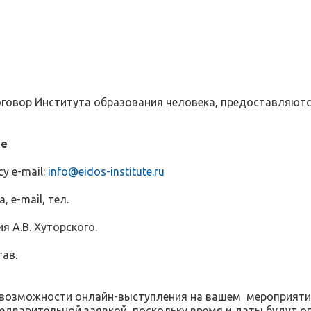
говор Института образования человека, предоставляютс
ие
у e-mail:
info@eidos-institute.ru
 e-mail, тел.
я А.В. Хуторского.
тав.
о возможности онлайн-выступления на вашем мероприяти
редварительной заявкой, поскольку время и даты будут о