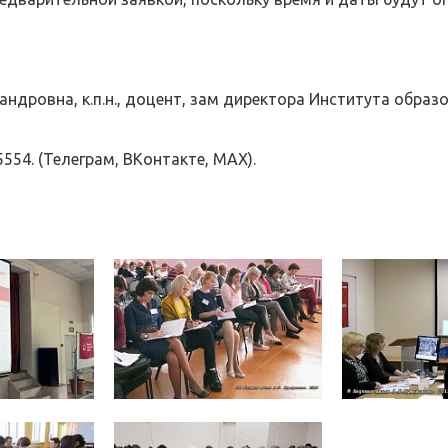
ндровна, к.п.н., доцент, зам директора Института образ
85554. (Телеграм, ВКонтакте, MAX).