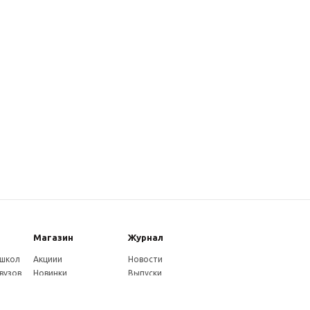
Магазин
Журнал
 школ
Акциии
Новости
вузов
Новинки
Выпуски
Каталог
Издательство
Как оплатить
Услуги журнала