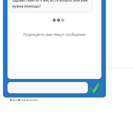
Здравствуйте! У вас есть вопрос или вам
нужна помощь?
Напишите, что вас интересует, и мы вам
обязательно поможем.
О центре
Проекты
Курсы
Олимпиады
Конферeнции
Семинары
Магазин
Журнал