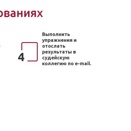
нованиях
Выполнить
упражнения и
о
отослать
результаты в
4
судейскую
коллегию по e-mail.