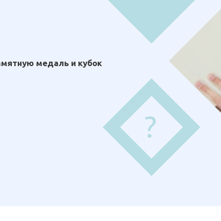
амятную медаль и кубок
?