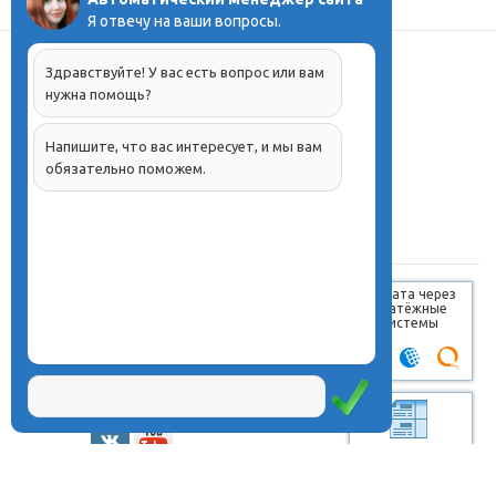
Я отвечу на ваши вопросы.
О центре
Здравствуйте! У вас есть вопрос или вам
Проекты
нужна помощь?
Курсы
Олимпиады
Напишите, что вас интересует, и мы вам
Конферeнции
обязательно поможем.
Семинары
Магазин
Журнал
© Центр дистанционного
Оплата через
образования «Эйдос», 1998—2026
платёжные
системы
Москва, ул.Тверская, д.9, стр.7,
офис 111
Email:
info@eidos.ru
Тел.: +7(495) 768-55-54
Мы в социальных сетях: