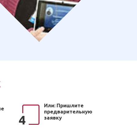
с
Или: Пришлите
ые
предварительную
4
заявку