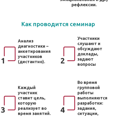
рефлексии.
Как проводится семинар
Участники
Анализ
слушают и
диагностики –
обсуждают
анкетирования
доклады,
участников
1
2
задают
(дистантно).
вопросы
Во время
Каждый
групповой
участник
работы
ставит цель,
выполняются
которую
разработки:
3
4
реализует во
задания,
время занятий.
ситуации,