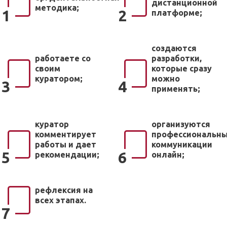
дистанционной
методика;
1
2
платформе;
создаются
работаете со
разработки,
своим
которые сразу
куратором;
можно
3
4
применять;
куратор
организуются
комментирует
профессиональн
работы и дает
коммуникации
5
6
рекомендации;
онлайн;
рефлексия на
всех этапах.
7