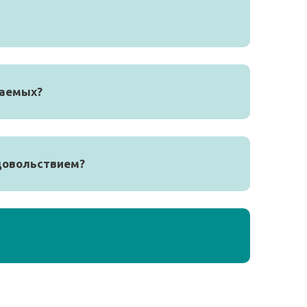
чаемых?
довольствием?