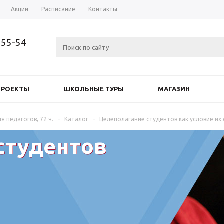
Акции
Расписание
Контакты
-55-54
ПРОЕКТЫ
ШКОЛЬНЫЕ ТУРЫ
МАГАЗИН
я педагогов, 72 ч.
-
Каталог
-
Целеполагание студентов как условие их
студентов
и