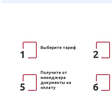
Выберите тариф
1
2
Получите от
менеджера
документы на
5
6
оплату