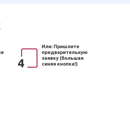
с
Или: Пришлите
ые
предварительную
заявку (большая
4
синяя кнопка!)