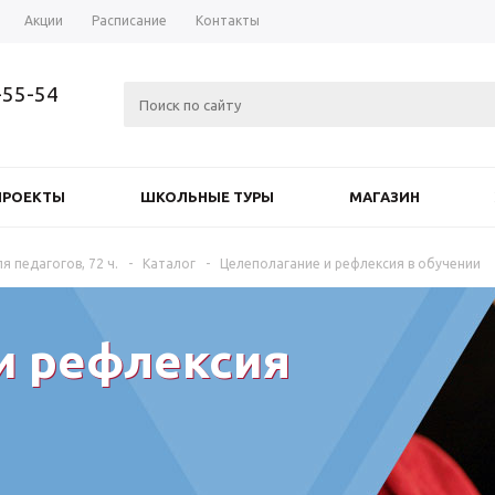
Акции
Расписание
Контакты
-55-54
ПРОЕКТЫ
ШКОЛЬНЫЕ ТУРЫ
МАГАЗИН
я педагогов, 72 ч.
-
Каталог
-
Целеполагание и рефлексия в обучении
и рефлексия