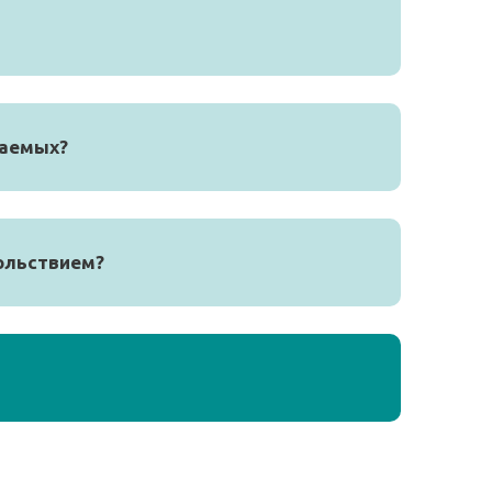
чаемых?
вольствием?