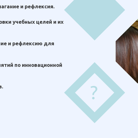
лагание и рефлексия.
овки учебных целей и их
ние и рефлексию для
нятий по инновационной
?
в.