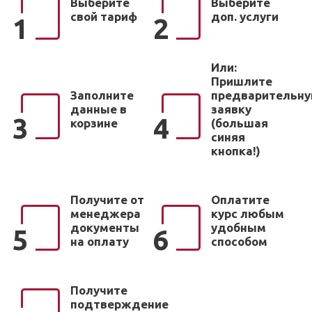
Выберите
Выберите
свой тариф
доп. услуги
1
2
Или:
Пришлите
Заполните
предварительн
данные в
заявку
3
4
корзине
(большая
синяя
кнопка!)
Получите от
Оплатите
менеджера
курс любым
документы
удобным
5
6
на оплату
способом
Получите
подтверждение