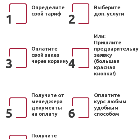
Определите
Выберите
свой тариф
доп. услуги
1
2
Или:
Пришлите
Оплатите
предварительн
свой заказ
заявку
3
4
через корзину
(большая
красная
кнопка!)
Получите от
Оплатите
менеджера
курс любым
документы
удобным
5
6
на оплату
способом
Получите