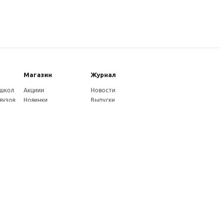
Магазин
Журнал
 школ
Акциии
Новости
вузов
Новинки
Выпуски
Каталог
Издательство
Как оплатить
Услуги журнала
ников
Доставка
Авторам