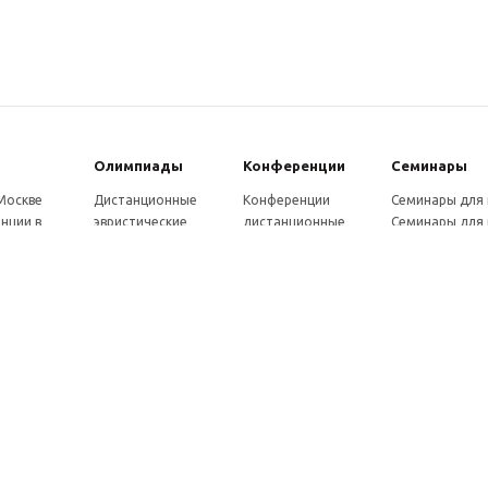
Олимпиады
Конферeнции
Семинары
 Москве
Дистанционные
Конференции
Семинары для
нции в
эвристические
дистанционные
Семинары для 
олимпиады
Конференции
Семинары для
Санкт-
Олимпиады для
школьников и
ссузов
рге
школьников в
студентов в Санкт-
Отзывы участ
ы выездные
Москве
Петербурге
семинаров
ммы
Олимпиады для
Конференции
готовки 250
школьников в Санкт-
школьников и
Петербурге
студентов в Москве
рсы для
Отзывы участников
в, 72 ч.
олимпиад
онкурсы для
ов
рсы для