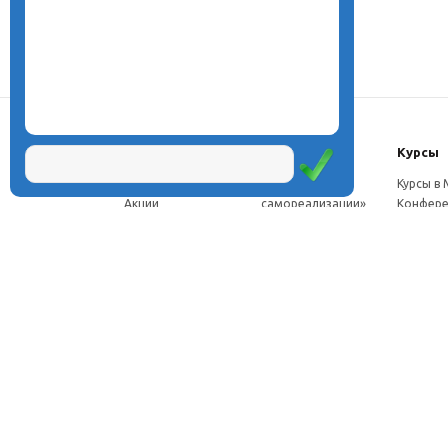
О центре
Проекты
Курсы
Новости
Проект «Школа
Курсы в
Акции
самореализации»
Конфере
Расписание
Проект
Москве
Миссия
«Эвристический
Курсы в 
Директор
класс»
Петербу
Научная школа
Проект
Семинар
Документы
«Эвристическая
Програ
Услуги
школа»
перепод
Фотогалерея
Проект «Славянская
ч.
Видео
школа»
Дист. ку
Рассылка
Проекты для
педагого
Контакты
родителей
Дист. к
Брендбук школы
педагог
Франшиза
Дист. ку