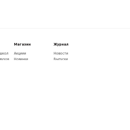
Магазин
Журнал
 школ
Акциии
Новости
вузов
Новинки
Выпуски
Каталог
Издательство
Как оплатить
Услуги журнала
ников
Доставка
Авторам