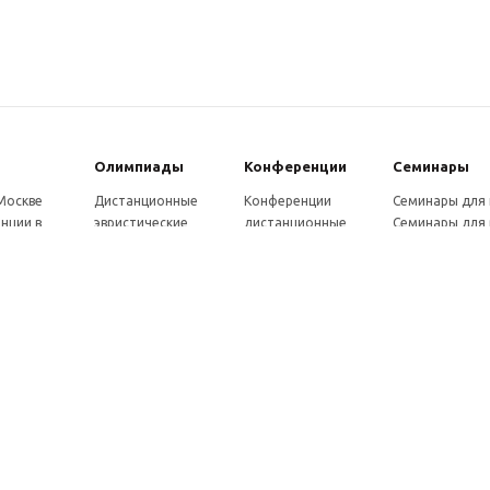
Олимпиады
Конферeнции
Семинары
 Москве
Дистанционные
Конференции
Семинары для
нции в
эвристические
дистанционные
Семинары для 
олимпиады
Конференции
Семинары для
Санкт-
Олимпиады для
школьников и
ссузов
рге
школьников в
студентов в Санкт-
Отзывы участ
ы выездные
Москве
Петербурге
семинаров
ммы
Олимпиады для
Конференции
готовки 250
школьников в Санкт-
школьников и
Петербурге
студентов в Москве
рсы для
Отзывы участников
в, 72 ч.
олимпиад
онкурсы для
ов
рсы для