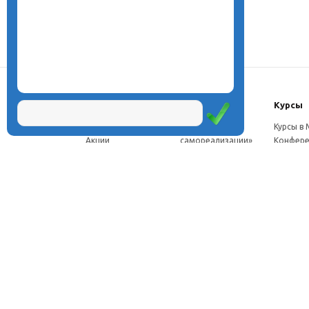
О центре
Проекты
Курсы
Новости
Проект «Школа
Курсы в
Акции
самореализации»
Конфере
Расписание
Проект
Москве
Миссия
«Эвристический
Курсы в 
Директор
класс»
Петербу
Научная школа
Проект
Семинар
Документы
«Эвристическая
Програ
Услуги
школа»
перепод
Фотогалерея
Проект «Славянская
ч.
Видео
школа»
Дист. ку
Рассылка
Проекты для
педагого
Контакты
родителей
Дист. к
Брендбук школы
педагог
Франшиза
Дист. ку