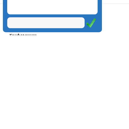
О центре
Проекты
Курсы
Олимпиады
Конферeнции
Семинары
Магазин
Журнал
© Центр дистанционного
Оплата через
образования «Эйдос», 1998—2026
платёжные
системы
Москва, ул.Тверская, д.9, стр.7,
офис 111
Email:
info@eidos.ru
Тел.: +7(495) 768-55-54
Мы в социальных сетях: