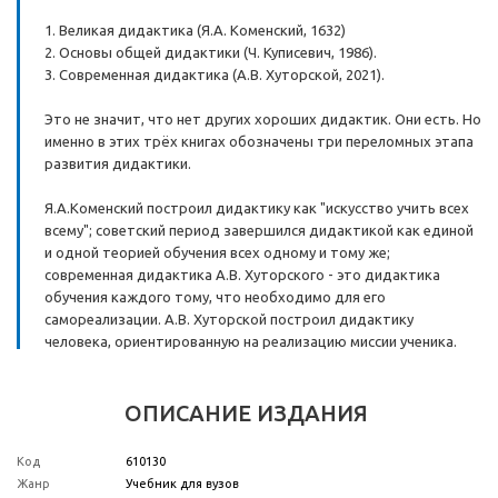
1. Великая дидактика (Я.А. Коменский, 1632)
2. Основы общей дидактики (Ч. Куписевич, 1986).
3. Современная дидактика (А.В. Хуторской, 2021).
Это не значит, что нет других хороших дидактик. Они есть. Но
именно в этих трёх книгах обозначены три переломных этапа
развития дидактики.
Я.А.Коменский построил дидактику как "искусство учить всех
всему"; советский период завершился дидактикой как единой
и одной теорией обучения всех одному и тому же;
современная дидактика А.В. Хуторского - это дидактика
обучения каждого тому, что необходимо для его
самореализации. А.В. Хуторской построил дидактику
человека, ориентированную на реализацию миссии ученика.
ОПИСАНИЕ ИЗДАНИЯ
Код
610130
Жанр
Учебник для вузов