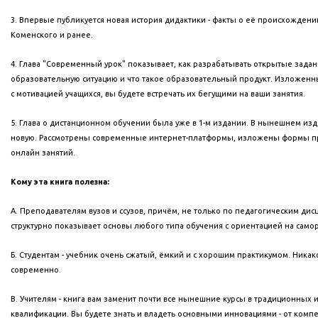
3. Впервые публикуется новая история дидактики - факты о её происхождении 
Коменского и ранее.
4. Глава "Современный урок" показывает, как разрабатывать открытые задан
образовательную ситуацию и что такое образовательный продукт. Изложенн
с мотивацией учащихся, вы будете встречать их бегущими на ваши занятия.
5. Глава о дистанционном обучении была уже в 1-м издании. В нынешнем из
новую. Рассмотрены современные интернет-платформы, изложены формы п
онлайн занятий.
Кому эта книга полезна:
А. Преподавателям вузов и ссузов, причём, не только по педагогическим дис
структурно показывает основы любого типа обучения с ориентацией на само
Б. Студентам - учебник очень сжатый, ёмкий и с хорошим практикумом. Никак
современно.
В. Учителям - книга вам заменит почти все нынешние курсы в традиционных 
квалификации. Вы будете знать и владеть основными инновациями - от компе