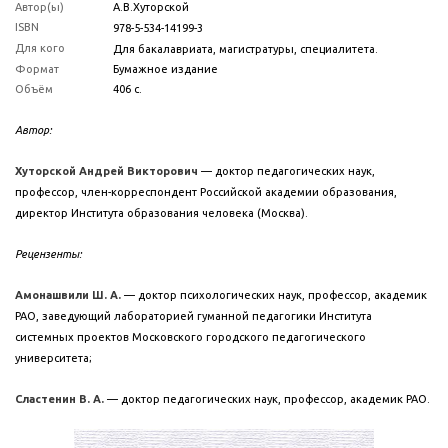
Автор(ы)
А.В.Хуторской
ISBN
978-5-534-14199-3
Для кого
Для бакалавриата, магистратуры, специалитета.
Формат
Бумажное издание
Объём
406 с.
Автор:
Хуторской Андрей Викторович
— доктор педагогических наук,
профессор, член-корреспондент Российской академии образования,
директор Института образования человека (Москва).
Рецензенты:
Амонашвили Ш. А.
— доктор психологических наук, профессор, академик
РАО, заведующий лабораторией гуманной педагогики Института
системных проектов Московского городского педагогического
университета;
Сластенин В. А.
— доктор педагогических наук, профессор, академик РАО.