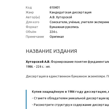
Код
610401
Жанр
Кандидатская диссертация
Автор(ы)
А.В. Хуторской
Для кого
Соискатели, учёные, учителя-экспери
Формат
Бумажная рукопись
Объём
224 с.
Примечание
Оригинал
НАЗВАНИЕ ИЗДАНИЯ
Хуторской А.В.
Формирование понятия фундаментальной
1986. - 224 с. : ил.
Диссертация в единственном бумажном экземпляре. П
Купив защищённую в 1986 году диссертацию, 
- Станете обладателем уникальной диссертации в
- Рассмотрите структуру и содержание диссертац