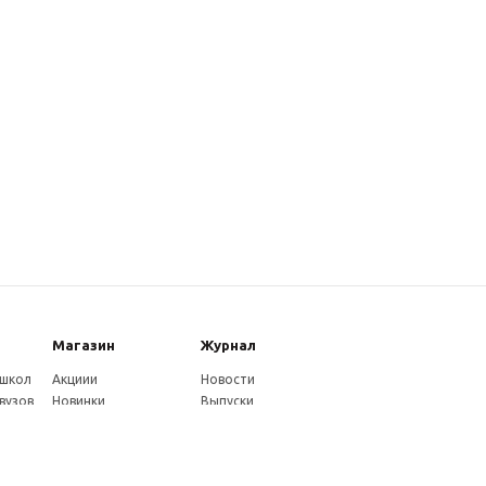
Магазин
Журнал
 школ
Акциии
Новости
вузов
Новинки
Выпуски
Каталог
Издательство
Как оплатить
Услуги журнала
ников
Доставка
Авторам