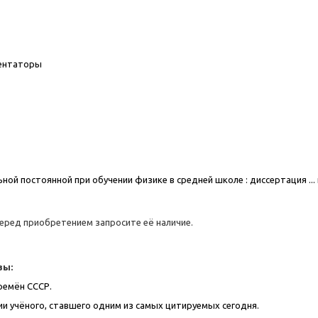
ментаторы
 постоянной при обучении физике в средней школе : диссертация ... ка
еред приобретением запросите её наличие.
вы:
ремён СССР.
ии учёного, ставшего одним из самых цитируемых сегодня.