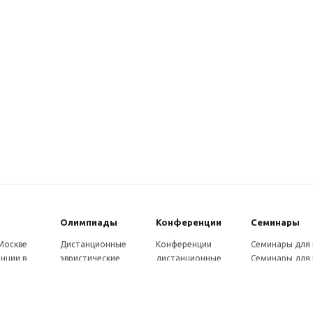
Олимпиады
Конферeнции
Семинары
 Москве
Дистанционные
Конференции
Семинары для
нции в
эвристические
дистанционные
Семинары для 
олимпиады
Конференции
Семинары для
Санкт-
Олимпиады для
школьников и
ссузов
рге
школьников в
студентов в Санкт-
Отзывы участ