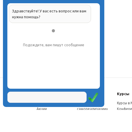
Здравствуйте! У вас есть вопрос или вам
нужна помощь?
Подождите, вам пишут сообщение
О центре
Проекты
Курсы
Новости
Проект «Школа
Курсы в
Акции
самореализации»
Конфере
Расписание
Проект
Москве
Миссия
«Эвристический
Курсы в 
Директор
класс»
Петербу