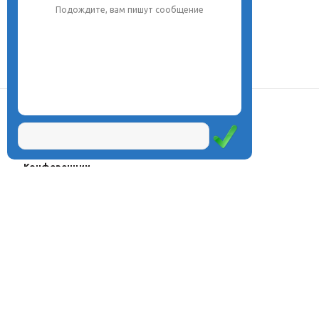
Подождите, вам пишут сообщение
О центре
Проекты
Курсы
Олимпиады
Конферeнции
Семинары
Магазин
Журнал
© Центр дистанционного
Оплата через
образования «Эйдос», 1998—2026
платёжные
системы
Москва, ул.Тверская, д.9, стр.7,
офис 111
Email:
info@eidos.ru
Тел.: +7(495) 768-55-54