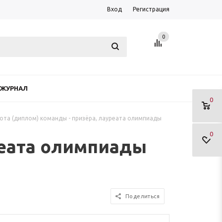
Вход
Регистрация
0
ЖУРНАЛ
0
ота (диплом) команды - призёра, лауреата олимпиады
0
реата олимпиады
Поделиться