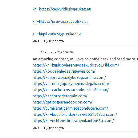
xn--https://ceskyridicskyprukaz.eu
xn--https://prawojazdypolska.pl
xn--kupitvodicskypreukaz-ta
Имя
Цитировать
18 апреля 2026 09:28
An amazing content, will love to come back and read more.
https://xn--kupitiovjerenuvozakudozvolu-lid.com/
https://koopeenlegaalrijbewijs.com/
https://kupprawojazdybezegzaminu.com/
https://vairuotojopazymejimaslegaliai.com/
https://xn--cachorrosparaadopcin-t8b.com/
https://cachorroderegalo.com/
https://gatitosparaadopcion.com/
https://cumparatipermisdeconducere.com/
https://xn--koupit-idiskprkaz-w3b51a67cqn.com/
https://xn--echten-fhrerscheinkaufen-2sc.com/
Имя
Цитировать