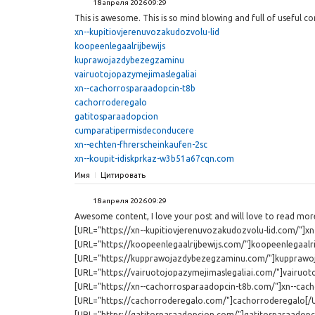
18 апреля 2026 09:29
This is awesome. This is so mind blowing and full of useful c
xn--kupitiovjerenuvozakudozvolu-lid
koopeenlegaalrijbewijs
kuprawojazdybezegzaminu
vairuotojopazymejimaslegaliai
xn--cachorrosparaadopcin-t8b
cachorroderegalo
gatitosparaadopcion
cumparatipermisdeconducere
xn--echten-fhrerscheinkaufen-2sc
xn--koupit-idiskprkaz-w3b51a67cqn.com
Имя
Цитировать
18 апреля 2026 09:29
Awesome content, I love your post and will love to read mor
[URL="https://xn--kupitiovjerenuvozakudozvolu-lid.com/"]xn
[URL="https://koopeenlegaalrijbewijs.com/"]koopeenlegaalri
[URL="https://kupprawojazdybezegzaminu.com/"]kupprawo
[URL="https://vairuotojopazymejimaslegaliai.com/"]vairuot
[URL="https://xn--cachorrosparaadopcin-t8b.com/"]xn--cac
[URL="https://cachorroderegalo.com/"]cachorroderegalo[/
[URL="https://gatitosparaadopcion.com/"]gatitosparaadopc