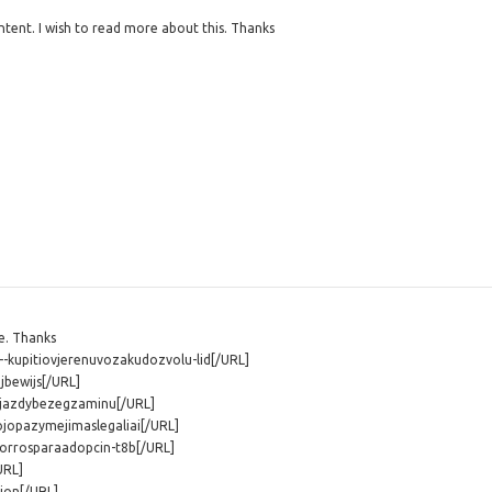
ontent. I wish to read more about this. Thanks
e. Thanks
--kupitiovjerenuvozakudozvolu-lid[/URL]
jbewijs[/URL]
jazdybezegzaminu[/URL]
ojopazymejimaslegaliai[/URL]
horrosparaadopcin-t8b[/URL]
URL]
ion[/URL]