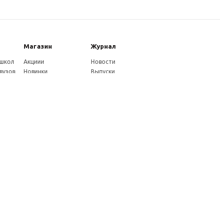
Магазин
Журнал
 школ
Акциии
Новости
вузов
Новинки
Выпуски
Каталог
Издательство
Как оплатить
Услуги журнала
ников
Доставка
Авторам