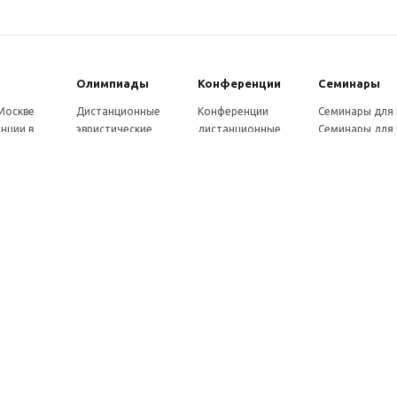
Олимпиады
Конферeнции
Семинары
 Москве
Дистанционные
Конференции
Семинары для
нции в
эвристические
дистанционные
Семинары для 
олимпиады
Конференции
Семинары для
Санкт-
Олимпиады для
школьников и
ссузов
рге
школьников в
студентов в Санкт-
Отзывы участ
ы выездные
Москве
Петербурге
семинаров
ммы
Олимпиады для
Конференции
готовки 250
школьников в Санкт-
школьников и
Петербурге
студентов в Москве
рсы для
Отзывы участников
в, 72 ч.
олимпиад
онкурсы для
ов
рсы для
елей
ы и веб-
ры