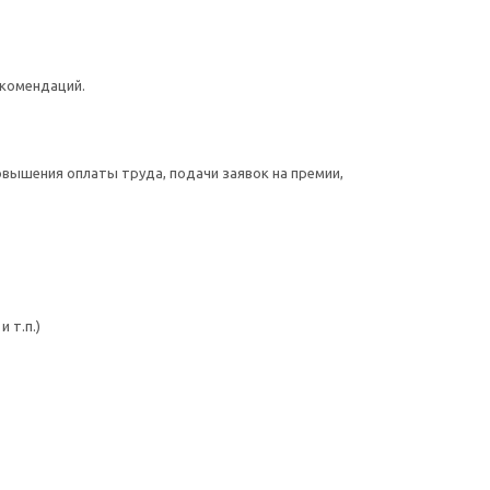
екомендаций.
овышения оплаты труда, подачи заявок на премии,
 т.п.)