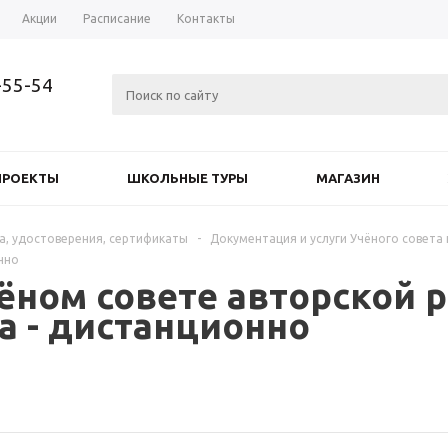
Акции
Расписание
Контакты
-55-54
ПРОЕКТЫ
ШКОЛЬНЫЕ ТУРЫ
МАГАЗИН
а, удостоверения, сертификаты
-
Документация и услуги Учёного совета
нно
ном совете авторской р
а - дистанционно