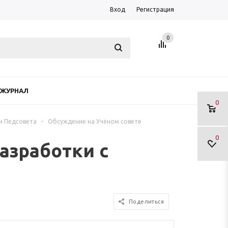
Вход
Регистрация
0
ЖУРНАЛ
0
 и Педсовета
-
Обсуждение на Учёном совете
0
азработки с
Поделиться