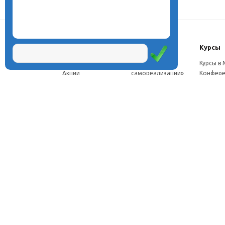
О центре
Проекты
Курсы
Новости
Проект «Школа
Курсы в
Акции
самореализации»
Конфере
Расписание
Проект
Москве
Миссия
«Эвристический
Курсы в 
Директор
класс»
Петербу
Научная школа
Проект
Семинар
Документы
«Эвристическая
Програ
Услуги
школа»
перепод
Фотогалерея
Проект «Славянская
ч.
Видео
школа»
Дист. ку
Рассылка
Проекты для
педагого
Контакты
родителей
Дист. к
Брендбук школы
педагог
Франшиза
Дист. ку
соискат
Вебинар
семина