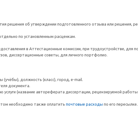
ятия решения об утверждении подготовленного отзыва или решения, р
 отдельно по установленным расценкам.
едоставления в Аттестационные комиссии, при трудоустройстве, для п
вузов, диссертационные советы, для личного портфолио.
(учёбы), должность (класс), город, e-mail.
теля документа.
ю услуги (название автореферата диссертации, рецензируемой работы и
ентом необходимо также оплатить
почтовые расходы
по его пересылке.