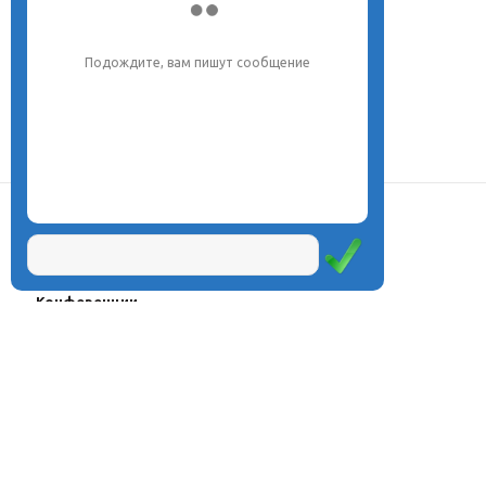
Подождите, вам пишут сообщение
О центре
Проекты
Курсы
Олимпиады
Конферeнции
Семинары
Магазин
Журнал
© Центр дистанционного
Оплата через
образования «Эйдос», 1998—2026
платёжные
системы
Москва, ул.Тверская, д.9, стр.7,