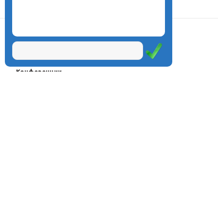
О центре
Проекты
Курсы
Олимпиады
Конферeнции
Семинары
Магазин
Журнал
© Центр дистанционного
Оплата через
образования «Эйдос», 1998—2026
платёжные
системы
Москва, ул.Тверская, д.9, стр.7,
офис 111
Email:
info@eidos.ru
Тел.: +7(495) 768-55-54
Мы в социальных сетях: