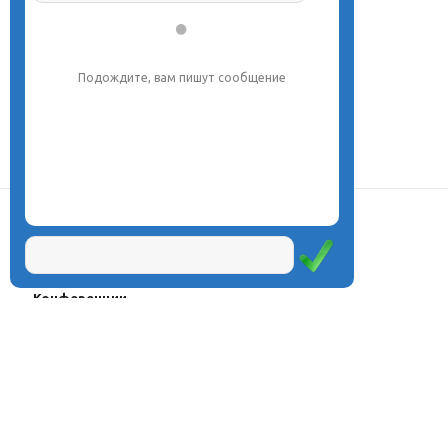
Подождите, вам пишут сообщение
О центре
Проекты
Курсы
Олимпиады
Конферeнции
Семинары
Магазин
Журнал
© Центр дистанционного
Оплата через
образования «Эйдос», 1998—2026
платёжные