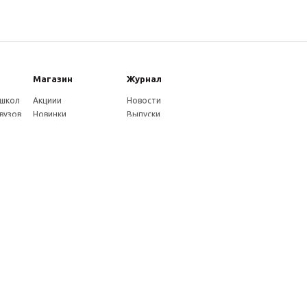
Магазин
Журнал
 школ
Акциии
Новости
вузов
Новинки
Выпуски
Каталог
Издательство
Как оплатить
Услуги журнала
ников
Доставка
Авторам