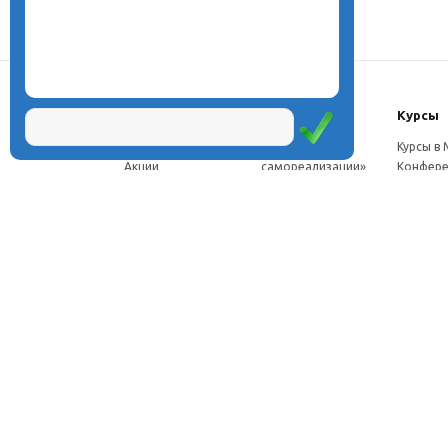
О центре
Проекты
Курсы
Новости
Проект «Школа
Курсы в
Акции
самореализации»
Конфере
Расписание
Проект
Москве
Миссия
«Эвристический
Курсы в 
Директор
класс»
Петербу
Научная школа
Проект
Семинар
Документы
«Эвристическая
Програ
Услуги
школа»
перепод
Фотогалерея
Проект «Славянская
ч.
Видео
школа»
Дист. ку
Рассылка
Проекты для
педагого
Контакты
родителей
Дист. к
Брендбук школы
педагог
Франшиза
Дист. ку
соискат
Вебинар