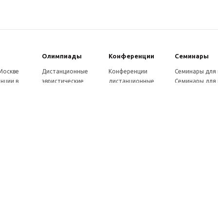
Олимпиады
Конферeнции
Семинары
 Москве
Дистанционные
Конференции
Семинары для
нции в
эвристические
дистанционные
Семинары для 
олимпиады
Конференции
Семинары для
Санкт-
Олимпиады для
школьников и
ссузов
рге
школьников в
студентов в Санкт-
Отзывы участ
ы выездные
Москве
Петербурге
семинаров
ммы
Олимпиады для
Конференции
готовки 250
школьников в Санкт-
школьников и
Петербурге
студентов в Москве
рсы для
Отзывы участников
в, 72 ч.
олимпиад
онкурсы для
ов
рсы для
елей
ы и веб-