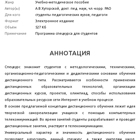
Жанр
Учебно-методическое пособие
Автор(ы)
А.В.Хуторской, докт. пед. наук, чл.-корр. РАО
Для кого
студенты педагогических вузов, педагоги
Формат
Электронное издание
Объём
527 Кб
Примечание
Программа спецкурса для студентов
АННОТАЦИЯ
Спецкурс знакомит студентов с методологическими, техническими,
организационно-педагогическими и дидактическими основами обучения
дистанционного типа. Рассматриваются особенности применения
дистанционных образовательных технологий, организации
дистанционных курсов, проектов, олимпиад, способы использования
образовательных ресурсов сети Интернет в учебном процессе.
В основе предлагаемой концепции дистанционного обучения лежит идея
творческой самореализации учащихся с помощью компьютерных
телекоммуникаций. Во время занятий студенты разрабатывают и проводят
дистанционные занятия, участвуют в телекоммуникациях.
Универсальный характер и значимость дистанционного обучения
позволяют адресовать данный спецкурс, а также учителям школ,