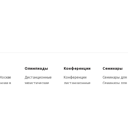
Олимпиады
Конферeнции
Семинары
 Москве
Дистанционные
Конференции
Семинары для
нции в
эвристические
дистанционные
Семинары для 
олимпиады
Конференции
Семинары для
Санкт-
Олимпиады для
школьников и
ссузов
рге
школьников в
студентов в Санкт-
Отзывы участ
ы выездные
Москве
Петербурге
семинаров
ммы
Олимпиады для
Конференции
готовки 250
школьников в Санкт-
школьников и
Петербурге
студентов в Москве