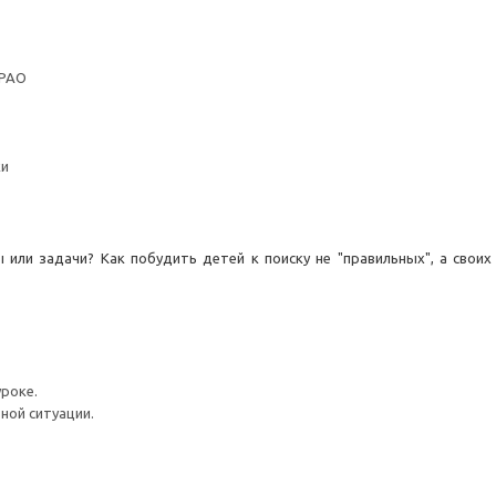
 РАО
ки
 или задачи? Как побудить детей к поиску не "правильных", а свои
роке.
ной ситуации.