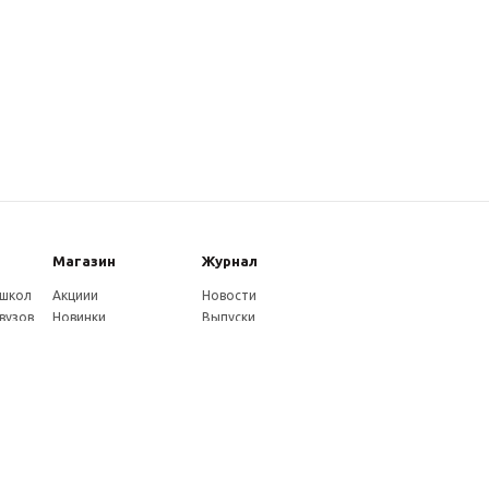
Магазин
Журнал
 школ
Акциии
Новости
вузов
Новинки
Выпуски
Каталог
Издательство
Как оплатить
Услуги журнала
ников
Доставка
Авторам