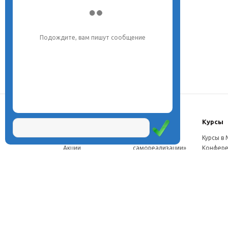
Напишите, что вас интересует, и мы вам
обязательно поможем.
О центре
Проекты
Курсы
Новости
Проект «Школа
Курсы в
Акции
самореализации»
Конфере
Расписание
Проект
Москве
Миссия
«Эвристический
Курсы в 
Директор
класс»
Петербу
Научная школа
Проект
Семинар
Документы
«Эвристическая
Програ
Услуги
школа»
перепод
Фотогалерея
Проект «Славянская
ч.