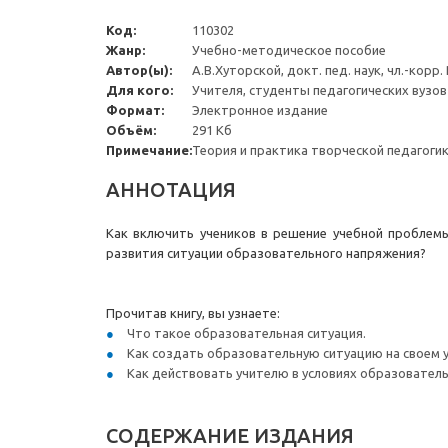
Код:
110302
Жанр:
Учебно-методическое пособие
Автор(ы):
А.В.Хуторской, докт. пед. наук, чл.-корр.
Для кого:
Учителя, студенты педагогических вузов
Формат:
Электронное издание
Объём:
291 Кб
Примечание:
Теория и практика творческой педагоги
АННОТАЦИЯ
Как включить учеников в решение учебной проблемы
развития ситуации образовательного напряжения?
Прочитав книгу, вы узнаете:
Что такое образовательная ситуация.
Как создать образовательную ситуацию на своем у
Как действовать учителю в условиях образователь
СОДЕРЖАНИЕ ИЗДАНИЯ