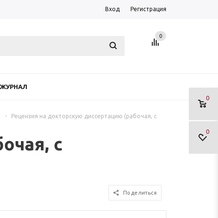
Вход
Регистрация
0
ЖУРНАЛ
0
а
-
Рецензия на докторскую диссертацию (рабочая, с
0
очая, с
Поделиться