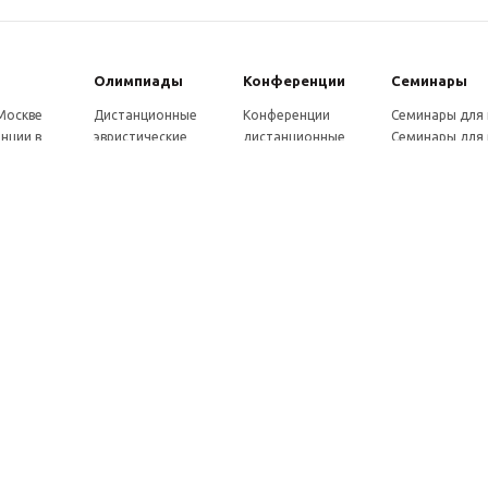
Олимпиады
Конферeнции
Семинары
 Москве
Дистанционные
Конференции
Семинары для
нции в
эвристические
дистанционные
Семинары для 
олимпиады
Конференции
Семинары для
Санкт-
Олимпиады для
школьников и
ссузов
рге
школьников в
студентов в Санкт-
Отзывы участ
ы выездные
Москве
Петербурге
семинаров
ммы
Олимпиады для
Конференции
готовки 250
школьников в Санкт-
школьников и
Петербурге
студентов в Москве
рсы для
Отзывы участников
в, 72 ч.
олимпиад
онкурсы для
ов
рсы для
елей
ы и веб-
ры
вка