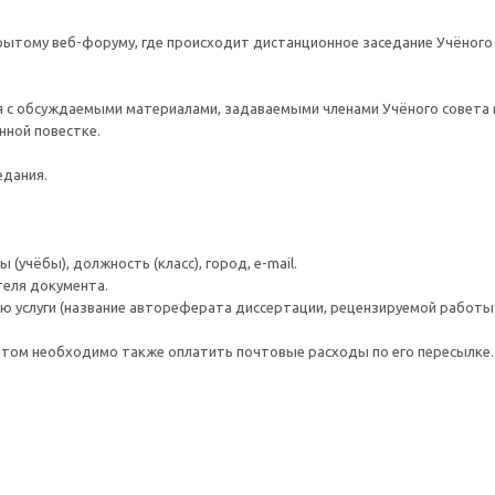
рытому веб-форуму, где происходит дистанционное заседание Учёного с
 с обсуждаемыми материалами, задаваемыми членами Учёного совета в
нной повестке.
едания.
(учёбы), должность (класс), город, e-mail.
теля документа.
ю услуги (название автореферата диссертации, рецензируемой работы и
нтом необходимо также оплатить почтовые расходы по его пересылке