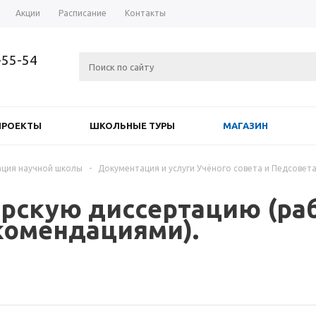
Акции
Расписание
Контакты
-55-54
ПРОЕКТЫ
ШКОЛЬНЫЕ ТУРЫ
МАГАЗИН
ция научной школы
-
Документация и услуги Учёного совета и Педсовет
рскую диссертацию (раб
комендациями).