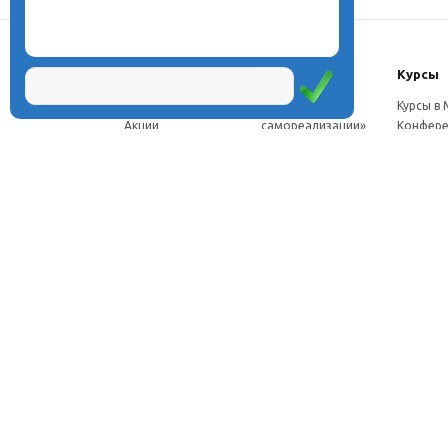
О центре
Проекты
Курсы
Новости
Проект «Школа
Курсы в
Акции
самореализации»
Конфере
Расписание
Проект
Москве
Миссия
«Эвристический
Курсы в 
Директор
класс»
Петербу
Научная школа
Проект
Семинар
Документы
«Эвристическая
Програ
Услуги
школа»
перепод
Фотогалерея
Проект «Славянская
ч.
Видео
школа»
Дист. ку
Рассылка
Проекты для
педагого
Контакты
родителей
Дист. к
Брендбук школы
педагог
Франшиза
Дист. ку
соискат
Вебинар
семина
Стажиро