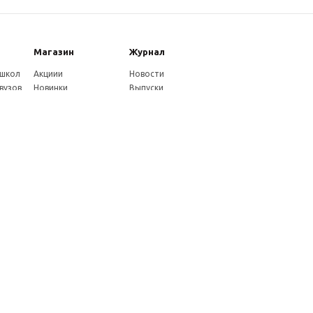
Магазин
Журнал
 школ
Акциии
Новости
вузов
Новинки
Выпуски
Каталог
Издательство
Как оплатить
Услуги журнала
ников
Доставка
Авторам