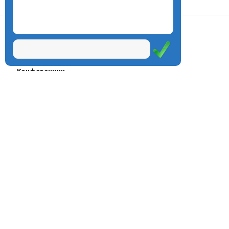
О центре
Проекты
Курсы
Олимпиады
Конферeнции
Семинары
Магазин
Журнал
© Центр дистанционного
Оплата через
образования «Эйдос», 1998—2026
платёжные
системы
Москва, ул.Тверская, д.9, стр.7,
офис 111
Email:
info@eidos.ru
Тел.: +7(495) 768-55-54
Мы в социальных сетях: