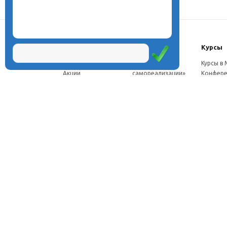
О центре
Проекты
Курсы
Новости
Проект «Школа
Курсы в
Акции
самореализации»
Конфере
Расписание
Проект
Москве
Миссия
«Эвристический
Курсы в 
Директор
класс»
Петербу
Научная школа
Проект
Семинар
Документы
«Эвристическая
Програ
Услуги
школа»
перепод
Фотогалерея
Проект «Славянская
ч.
Видео
школа»
Дист. ку
Рассылка
Проекты для
педагого
Контакты
родителей
Дист. к
Брендбук школы
педагог
Франшиза
Дист. ку
соискат
Вебинар
семина