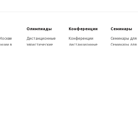
Олимпиады
Конферeнции
Семинары
 Москве
Дистанционные
Конференции
Семинары для
нции в
эвристические
дистанционные
Семинары для 
олимпиады
Конференции
Семинары для
Санкт-
Олимпиады для
школьников и
ссузов
рге
школьников в
студентов в Санкт-
Отзывы участ
ы выездные
Москве
Петербурге
семинаров
ммы
Олимпиады для
Конференции
готовки 250
школьников в Санкт-
школьников и
Петербурге
студентов в Москве
рсы для
Отзывы участников
в, 72 ч.
олимпиад
онкурсы для
ов
рсы для
елей
ы и веб-
ры