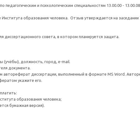
дагогическим и психологическим специальностям 13.00.00 - 13.00.08, 19
Института образования человека. Отзыв утверждается на заседании 
ля диссертационного совета, в котором планируется защита.
 (учёбы), должность, город, e-mail.
теля документа.
ам автореферат диссертации, выполненный в формате MS Word. Автореф
фератом укажите его.
платить:
нститута образования человека;
ется бумажная версия).