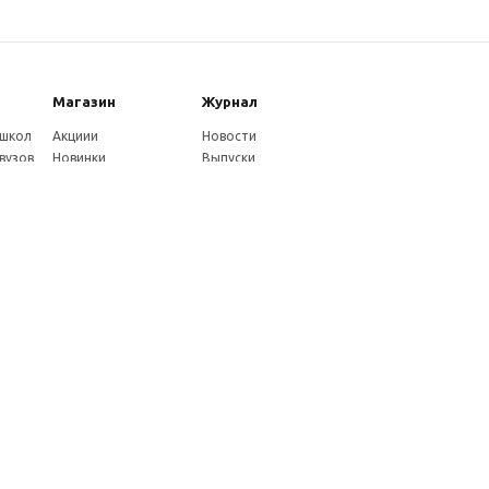
Магазин
Журнал
 школ
Акциии
Новости
вузов
Новинки
Выпуски
Каталог
Издательство
Как оплатить
Услуги журнала
ников
Доставка
Авторам