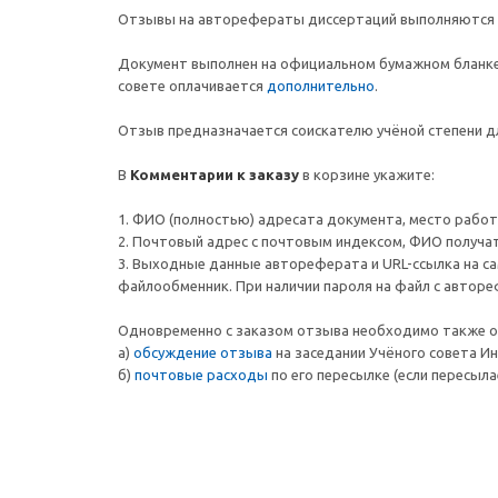
Отзывы на авторефераты диссертаций выполняются по пе
Документ выполнен на официальном бумажном бланке 
совете оплачивается
дополнительно
.
Отзыв предназначается соискателю учёной степени д
В
Комментарии к заказу
в корзине укажите:
1. ФИО (полностью) адресата документа, место работы
2. Почтовый адрес c почтовым индексом, ФИО получа
3. Выходные данные автореферата и URL-ссылка на с
файлообменник. При наличии пароля на файл с авторе
Одновременно с заказом отзыва необходимо также о
а)
обсуждение отзыва
на заседании Учёного совета И
б)
почтовые расходы
по его пересылке (если пересыла