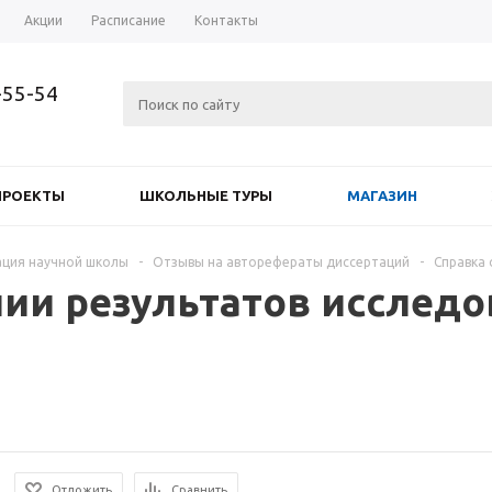
Акции
Расписание
Контакты
-55-54
ПРОЕКТЫ
ШКОЛЬНЫЕ ТУРЫ
МАГАЗИН
ция научной школы
-
Отзывы на авторефераты диссертаций
-
Справка 
нии результатов исслед
Отложить
Сравнить