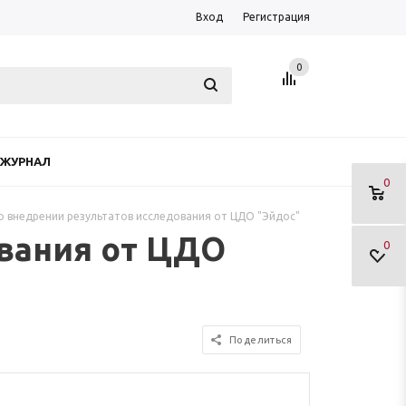
Вход
Регистрация
0
ЖУРНАЛ
0
о внедрении результатов исследования от ЦДО "Эйдос"
ования от ЦДО
0
Поделиться