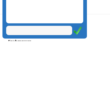
О центре
Проекты
Курсы
Олимпиады
Конферeнции
Семинары
Магазин
Журнал
© Центр дистанционного
Оплата через
образования «Эйдос», 1998—2026
платёжные
системы
Москва, ул.Тверская, д.9, стр.7,
офис 111
Email:
info@eidos.ru
Тел.: +7(495) 768-55-54
Мы в социальных сетях: