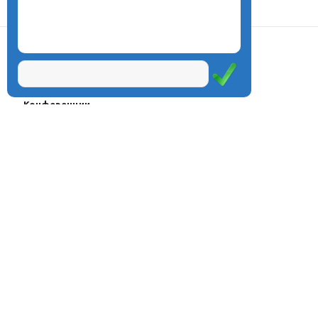
О центре
Проекты
Курсы
Олимпиады
Конферeнции
Семинары
Магазин
Журнал
© Центр дистанционного
Оплата через
образования «Эйдос», 1998—2026
платёжные
системы
Москва, ул.Тверская, д.9, стр.7,
офис 111
Email:
info@eidos.ru
Тел.: +7(495) 768-55-54
Мы в социальных сетях: