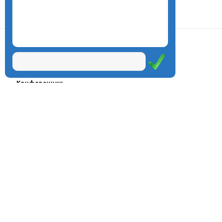
О центре
Проекты
Курсы
Олимпиады
Конферeнции
Семинары
Магазин
Журнал
© Центр дистанционного
Оплата через
образования «Эйдос», 1998—2026
платёжные
системы
Москва, ул.Тверская, д.9, стр.7,
офис 111
Email:
info@eidos.ru
Тел.: +7(495) 768-55-54
Мы в социальных сетях: