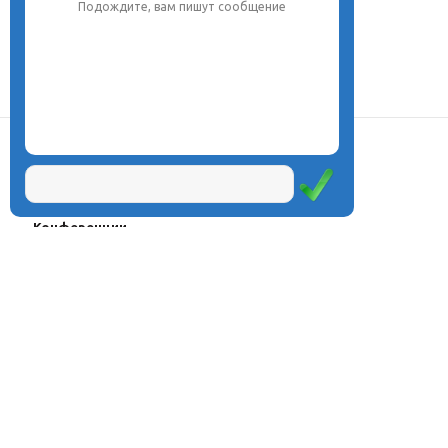
Подождите, вам пишут сообщение
О центре
Проекты
Курсы
Олимпиады
Конферeнции
Семинары
Магазин
Журнал
© Центр дистанционного
Оплата через
образования «Эйдос», 1998—2026
платёжные
системы
Москва, ул.Тверская, д.9, стр.7,
офис 111
Email:
info@eidos.ru
Тел.: +7(495) 768-55-54