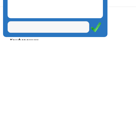
О центре
Проекты
Курсы
Олимпиады
Конферeнции
Семинары
Магазин
Журнал
© Центр дистанционного
Оплата через
образования «Эйдос», 1998—2026
платёжные
системы
Москва, ул.Тверская, д.9, стр.7,
офис 111
Email:
info@eidos.ru
Тел.: +7(495) 768-55-54
Мы в социальных сетях: