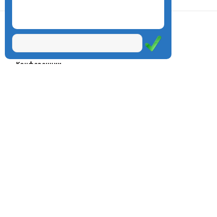
О центре
Проекты
Курсы
Олимпиады
Конферeнции
Семинары
Магазин
Журнал
© Центр дистанционного
Оплата через
образования «Эйдос», 1998—2026
платёжные
системы
Москва, ул.Тверская, д.9, стр.7,
офис 111
Email:
info@eidos.ru
Тел.: +7(495) 768-55-54
Мы в социальных сетях: