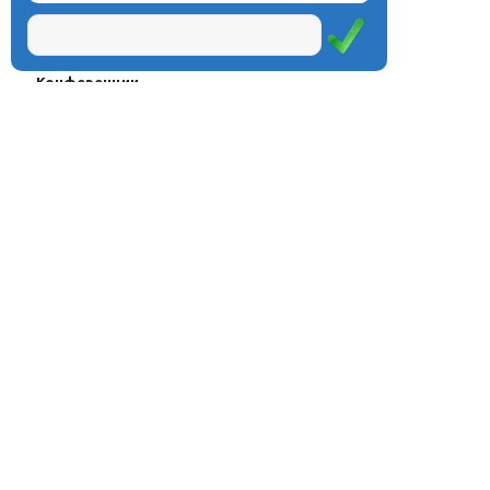
Проекты
Курсы
Олимпиады
Конферeнции
Семинары
Магазин
Журнал
© Центр дистанционного
Оплата через
образования «Эйдос», 1998—2026
платёжные
системы
Москва, ул.Тверская, д.9, стр.7,
офис 111
Email:
info@eidos.ru
Тел.: +7(495) 768-55-54
Мы в социальных сетях: