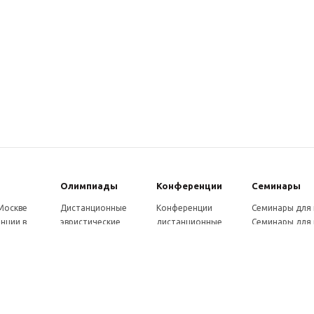
Олимпиады
Конферeнции
Семинары
 Москве
Дистанционные
Конференции
Семинары для
нции в
эвристические
дистанционные
Семинары для 
олимпиады
Конференции
Семинары для
Санкт-
Олимпиады для
школьников и
ссузов
рге
школьников в
студентов в Санкт-
Отзывы участ
ы выездные
Москве
Петербурге
семинаров
ммы
Олимпиады для
Конференции
готовки 250
школьников в Санкт-
школьников и