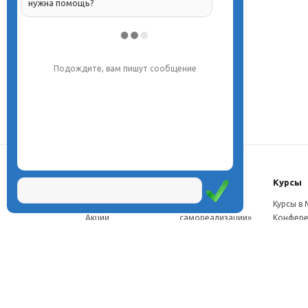
нужна помощь?
Напишите, что вас интересует, и мы вам
обязательно поможем.
О центре
Проекты
Курсы
Новости
Проект «Школа
Курсы в
Акции
самореализации»
Конфере
Расписание
Проект
Москве
Миссия
«Эвристический
Курсы в 
Директор
класс»
Петербу
Научная школа
Проект
Семинар
Документы
«Эвристическая
Програ
Услуги
школа»
перепод