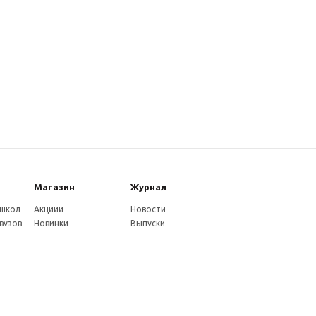
Магазин
Журнал
 школ
Акциии
Новости
вузов
Новинки
Выпуски
Каталог
Издательство
Как оплатить
Услуги журнала
ников
Доставка
Авторам