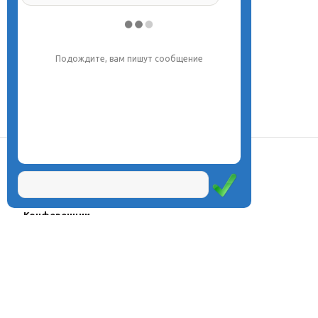
Подождите, вам пишут сообщение
О центре
Проекты
Курсы
Олимпиады
Конферeнции
Семинары
Магазин
Журнал
© Центр дистанционного
Оплата через
образования «Эйдос», 1998—
платёжные