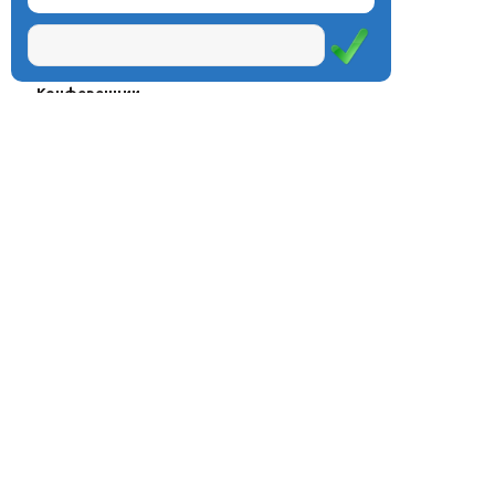
О центре
Проекты
Курсы
Олимпиады
Конферeнции
Семинары
Магазин
Журнал
© Центр дистанционного
Оплата через
образования «Эйдос», 1998—2026
платёжные
системы
Москва, ул.Тверская, д.9, стр.7,
офис 111
Email:
info@eidos.ru
Тел.: +7(495) 768-55-54
Мы в социальных сетях: