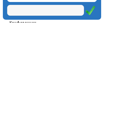
Проекты
Курсы
Олимпиады
Конферeнции
Семинары
Магазин
Журнал
© Центр дистанционного
Оплата через
образования «Эйдос», 1998—2026
платёжные
системы
Москва, ул.Тверская, д.9, стр.7,
офис 111
Email:
info@eidos.ru
Тел.: +7(495) 768-55-54
Мы в социальных сетях: