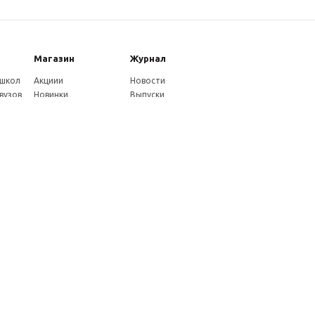
Магазин
Журнал
 школ
Акциии
Новости
вузов
Новинки
Выпуски
Каталог
Издательство
Как оплатить
Услуги журнала
ников
Доставка
Авторам