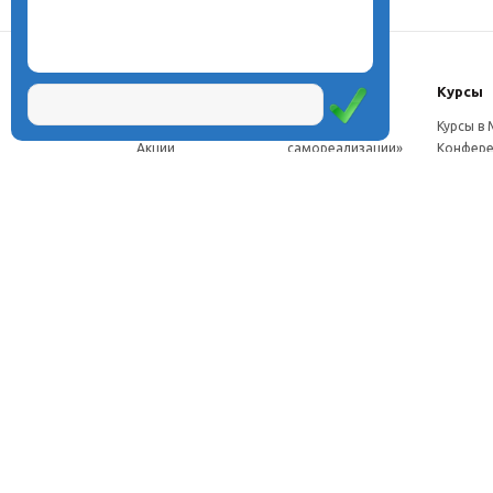
О центре
Проекты
Курсы
Новости
Проект «Школа
Курсы в
Акции
самореализации»
Конфере
Расписание
Проект
Москве
Миссия
«Эвристический
Курсы в 
Директор
класс»
Петербу
Научная школа
Проект
Семинар
Документы
«Эвристическая
Програ
Услуги
школа»
перепод
Фотогалерея
Проект «Славянская
ч.
Видео
школа»
Дист. ку
Рассылка
Проекты для
педагого
Контакты
родителей
Дист. к
Брендбук школы
педагог
Франшиза
Дист. ку
соискат
Вебинар
семина