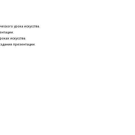
ческого урока искусства.
ентации.
оках искусства.
здания презентации.