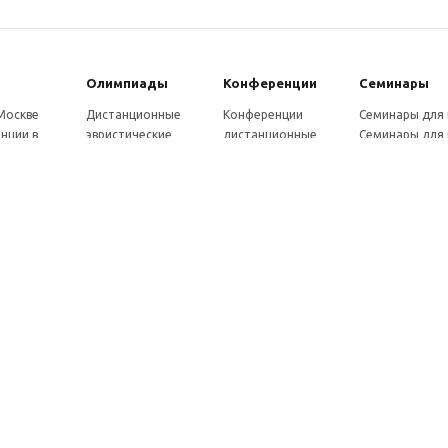
Олимпиады
Конферeнции
Семинары
 Москве
Дистанционные
Конференции
Семинары для
нции в
эвристические
дистанционные
Семинары для 
олимпиады
Конференции
Семинары для
Санкт-
Олимпиады для
школьников и
ссузов
рге
школьников в
студентов в Санкт-
Отзывы участ
ы выездные
Москве
Петербурге
семинаров
ммы
Олимпиады для
Конференции
готовки 250
школьников в Санкт-
школьников и
Петербурге
студентов в Москве
рсы для
Отзывы участников
в, 72 ч.
олимпиад
онкурсы для
ов
рсы для
елей
ы и веб-
ры