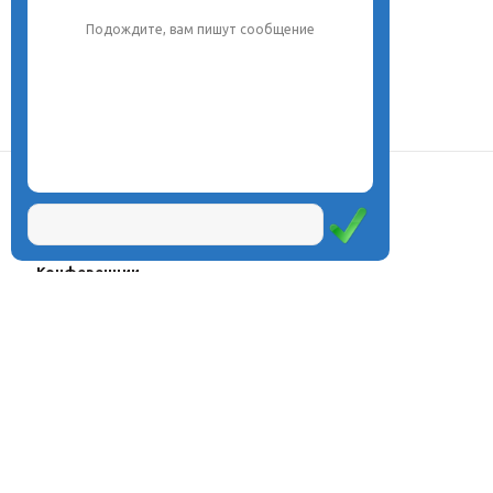
Подождите, вам пишут сообщение
О центре
Проекты
Курсы
Олимпиады
Конферeнции
Семинары
Магазин
Журнал
© Центр дистанционного
Оплата через
образования «Эйдос», 1998—2026
платёжные
системы
Москва, ул.Тверская, д.9, стр.7,
офис 111
Email:
info@eidos.ru